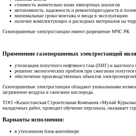
стоимость значительно ниже импортных аналогов
автономность, надежность и ремонтопригодность в поле
минимальные сроки монтажа и ввода в эксплуатацию
наличие комплектующих и расходных материалов на тер
Газопоршневые электростанции имеют разрешение МЧС РК
Применение газопоршневых электростанций явля
утилизация попутного нефтяного газа (ПНГ) и шахтного 
решение экологических проблем при сжигании попутного
обеспечение производственных объектов электроэнергие
Газопоршневые электростанции обладают уникальными возможн
загрязнение воздуха и сжигание кислорода.
ТОО «Казахстанская Строительная Компания «Мунай Курылыс» 
наладочных работ, проводит обучение персонала, оказывает с
Варианты исполнения:
в утепленном блок-контейнере