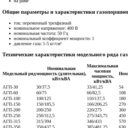
на раме
Общие параметры и характеристики газопоршнев
ток: переменный трехфазный
номинальное напряжение: 400 В
номинальная частота: 50 Гц
номинальный коэффициент мощности: 1
давление газа: 1-5 кг/см²
Технические характеристики модельного ряда га
Максимальная
Номинальная
часовая
Модельный ряд
мощность (длительная),
Ном
мощность,
кВт/кВА
кВт/кВА
АГП-30
30/37,5
33/41,25
54
АГП-60
60/75
66/82,5
108
АГП-100
100/125
110/137,5
180
АГП-150
150/185,5
166/206,25
270
АГП-200
200/250
220/275
360
АГП-250
250/312,5
275/343,75
450
АГП-315
315/394
346/433
570
АГП-350
350/437,5
385/481,25
630